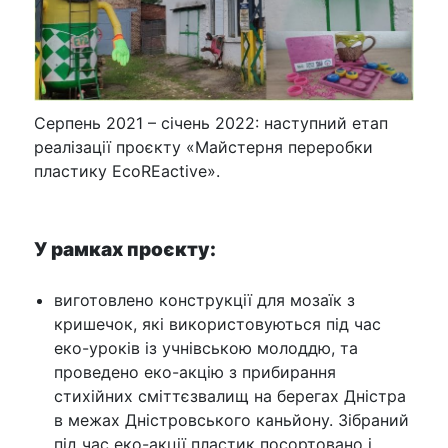
Серпень 2021 – січень 2022: наступний етап
реалізації проєкту «Майстерня переробки
пластику EcoREactive».
У рамках проєкту:
виготовлено конструкції для мозаїк з
кришечок, які використовуються під час
еко-уроків із учнівською молоддю, та
проведено еко-акцію з прибирання
стихійних сміттєзвалищ на берегах Дністра
в межах Дністровського каньйону. Зібраний
під час еко-акції пластик посортовано і