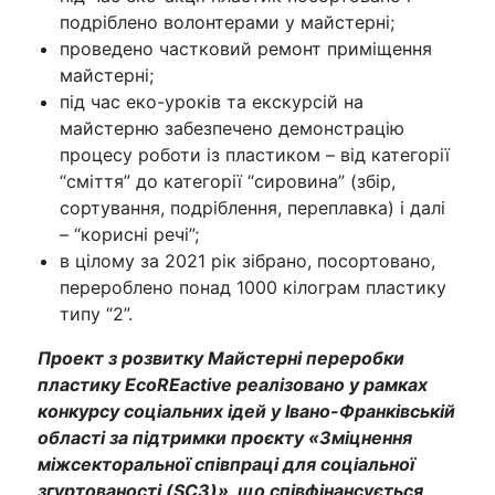
подріблено волонтерами у майстерні;
проведено частковий ремонт приміщення
майстерні;
під час еко-уроків та екскурсій на
майстерню забезпечено демонстрацію
процесу роботи із пластиком – від категорії
“сміття” до категорії “сировина” (збір,
сортування, подріблення, переплавка) і далі
– “корисні речі”;
в цілому за 2021 рік зібрано, посортовано,
перероблено понад 1000 кілограм пластику
типу “2”.
Проект з розвитку Майстерні переробки
пластику EcoREactive реалізовано у рамках
конкурсу соціальних ідей у Івано-Франківській
області за підтримки проєкту «Зміцнення
міжсекторальної співпраці для соціальної
згуртованості (SC3)», що співфінансується