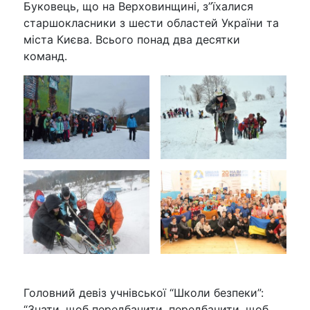
Буковець, що на Верховинщині, з”їхалися
старшокласники з шести областей України та
міста Києва. Всього понад два десятки
команд.
Головний девіз учнівської “Школи безпеки”:
“Знати, щоб передбачити, передбачити, щоб