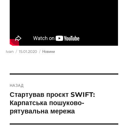
Автор
Ivan
Оприлюднено
15.01.2020
Категорії
Новини
Навігація
НАЗАД
записів
Стартував проєкт SWIFT:
Попередній
запис:
Карпатська пошуково-
рятувальна мережа