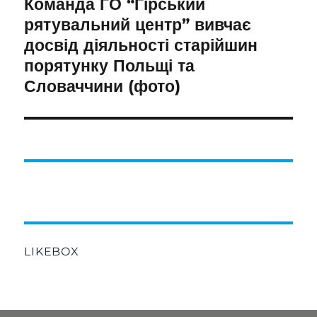
Команда ГО “Гірський
Наступний
запис:
рятувальний центр” вивчає
досвід діяльності старійшин
порятунку Польщі та
Словаччини (фото)
LIKEBOX