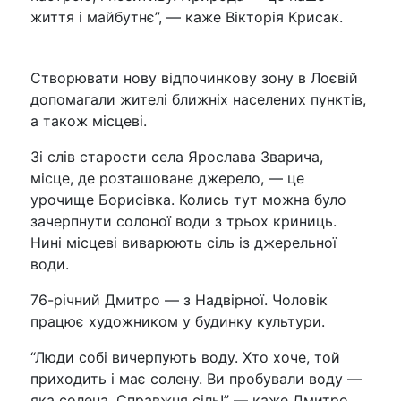
життя і майбутнє”, — каже Вікторія Крисак.
Створювати нову відпочинкову зону в Лоєвій
допомагали жителі ближніх населених пунктів,
а також місцеві.
Зі слів старости села Ярослава Зварича,
місце, де розташоване джерело, — це
урочище Борисівка. Колись тут можна було
зачерпнути солоної води з трьох криниць.
Нині місцеві виварюють сіль із джерельної
води.
76-річний Дмитро —
з Надвірної. Чоловік
працює художником у будинку культури.
“Люди собі вичерпують воду. Хто хоче, той
приходить і має солену. Ви пробували воду —
яка солена. Справжня сіль!” — каже Дмитро.