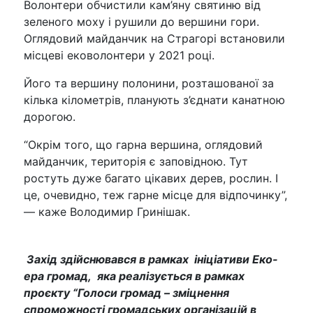
Волонтери обчистили кам’яну святиню від
зеленого моху і рушили до вершини гори.
Оглядовий майданчик на Страгорі встановили
місцеві ековолонтери у 2021 році.
Його та вершину полонини, розташованої за
кілька кілометрів, планують з’єднати канатною
дорогою.
“Окрім того, що гарна вершина, оглядовий
майданчик, територія є заповідною. Тут
ростуть дуже багато цікавих дерев, рослин. І
це, очевидно, теж гарне місце для відпочинку”,
— каже Володимир Гринішак.
Захід здійснювався в рамках ініціативи Еко-
ера громад, яка реалізується в рамках
проєкту “Голоси громад – зміцнення
спроможності громадських організацій в