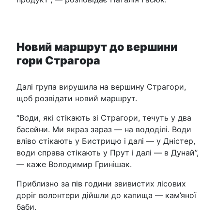
Новий маршрут до вершини
гори Страгора
Далі група вирушила на вершину Страгори,
щоб розвідати новий маршрут.
“Води, які стікають зі Страгори, течуть у два
басейни. Ми якраз зараз — на вододілі. Води
вліво стікають у Бистрицю і далі — у Дністер,
води справа стікають у Прут і далі — в Дунай”,
— каже Володимир Гринішак.
Приблизно за пів години звивистих лісових
доріг волонтери дійшли до капища — кам’яної
баби.