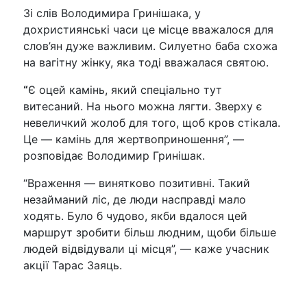
Зі слів Володимира Гринішака, у
дохристиянські часи це місце вважалося для
слов’ян дуже важливим. Силуетно баба схожа
на вагітну жінку, яка тоді вважалася святою.
“
Є оцей камінь, який спеціально тут
витесаний. На нього можна лягти. Зверху є
невеличкий жолоб для того, щоб кров стікала.
Це — камінь для жертвоприношення”, —
розповідає Володимир Гринішак.
“Враження — винятково позитивні. Такий
незайманий ліс, де люди насправді мало
ходять. Було б чудово, якби вдалося цей
маршрут зробити більш людним, щоби більше
людей відвідували ці місця”, — каже учасник
акції Тарас Заяць.