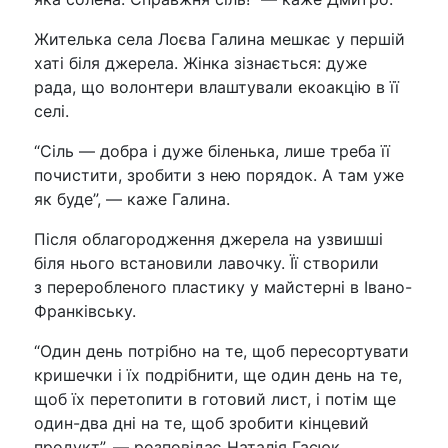
Жителька села Лоєва Галина мешкає у першій
хаті біля джерела. Жінка зізнається: дуже
рада, що волонтери влаштували екоакцію в її
селі.
“Сіль — добра і дуже біленька, лише треба її
почистити, зробити з нею порядок. А там уже
як буде”, — каже Галина.
Після облагородження джерела на узвишші
біля нього встановили лавочку. Її створили
з переробленого пластику у майстерні в Івано-
Франківську.
“Один день потрібно на те, щоб пересортувати
кришечки і їх подрібнити, ще один день на те,
щоб їх перетопити в готовий лист, і потім ще
один-два дні на те, щоб зробити кінцевий
продукт”, — розповідає Наталія Гасюк.