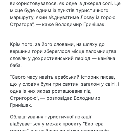
використовувалося, як одне із джерел солі. Це
місце буде одним із пунктів туристичного
маршруту, який з’єднуватиме Лоєву із горою
Страгора”, — каже Володимир Гринішак.
Крім того, за його словами, на шляху до
вершини гори збереглося місце паломництва
слов’ян у дохристиянський період — кам’яна
баба.
“Свого часу навіть арабський історик писав,
що у слов’ян були три святині загалом у світі, і
одна із них якраз розташована під
Стригорою”, — розповідає Володимир
Гринішак.
Облаштування туристичної локації
відбувається у межах проєкту “Еко-ера
громад”, що увійшов до сімки переможців