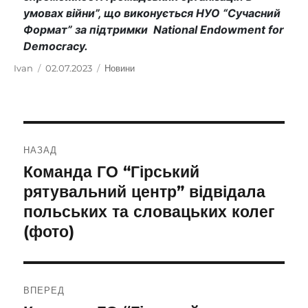
умовах війни”, що виконується НУО “Сучасний
Формат” за підтримки National Endowment for
Democracy.
Автор
Ivan
Оприлюднено
02.07.2023
Категорії
Новини
Навігація
НАЗАД
записів
Команда ГО “Гірський
Попередній
запис:
рятувальний центр” відвідала
польських та словацьких колег
(фото)
ВПЕРЕД