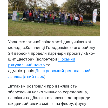
Урок екологічної свідомості для учнівської
молоді с.Копачинці Городенківського району
24 вересня провели партнери проєкту «Еко-
щит Дністра» (волонтери
Гірський
рятувальний центр
та
адміністрація
Дністровський регіональний
ландшафтний парк
).
Дітлахам розповіли про важливість
збереження навколишнього середовища,
наслідки недбалого ставлення до природи,
шкідливий вплив сміття на флору, фауну і