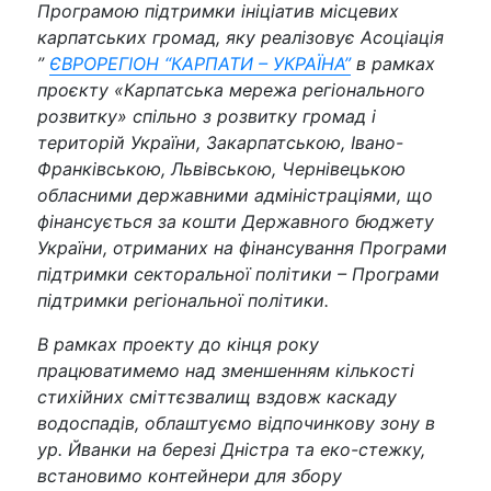
Програмою підтримки ініціатив місцевих
карпатських громад, яку реалізовує Асоціація
”
ЄВРОРЕГІОН “КАРПАТИ – УКРАЇНА”
в рамках
проєкту «Карпатська мережа регіонального
розвитку» спільно з розвитку громад і
територій України, Закарпатською, Івано-
Франківською, Львівською, Чернівецькою
обласними державними адміністраціями, що
фінансується за кошти Державного бюджету
України, отриманих на фінансування Програми
підтримки секторальної політики – Програми
підтримки регіональної політики.
В рамках проекту до кінця року
працюватимемо над зменшенням кількості
стихійних сміттєзвалищ вздовж каскаду
водоспадів, облаштуємо відпочинкову зону в
ур. Йванки на березі Дністра та еко-стежку,
встановимо контейнери для збору