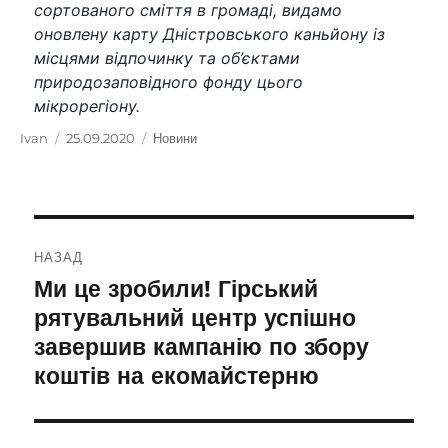
сортованого сміття в громаді, видамо
оновлену карту Дністровського каньйону із
місцями відпочинку та об’єктами
природозаповідного фонду цього
мікрорегіону.
Автор
Ivan
Оприлюднено
25.09.2020
Категорії
Новини
Навігація
НАЗАД
записів
Ми це зробили! Гірський
Попередній
запис:
рятувальний центр успішно
завершив кампанію по збору
коштів на екомайстерню