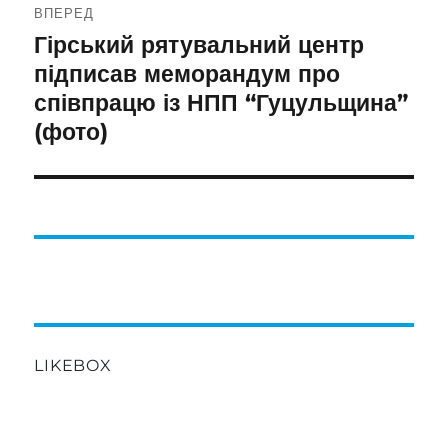
ВПЕРЕД
Гірський рятувальний центр
Наступний
запис:
підписав меморандум про
співпрацю із НПП “Гуцульщина”
(фото)
LIKEBOX