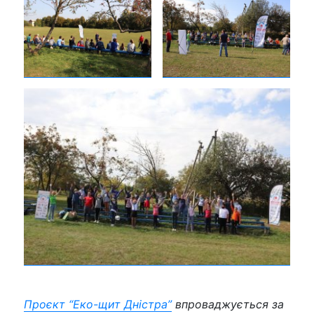
Проєкт “Еко-щит Дністра”
впроваджується за