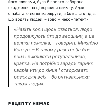
його словами, була б просто заборона
сходження на ці вершини взимку. Адже
є набагато легші маршрути, а більшість гідів,
що водять людей, – зовсім некомпетентні.
«Навіть коли щось стається, люди
продов­жують йти до вершини, а це
велика помилка, – говорить Михайло
Ковтун. – В такому разі треба йти
вниз і викликати рятувальників,
крапка. Не потрібно заради гарних
кадрів йти до кінця і створювати
ризик для всіх – бо рятувальники
також люди».
РЕЦЕПТУ НЕМАЄ