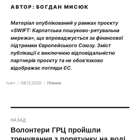
АВТОР: БОГДАН МИСЮК
Матеріал опублікований у рамках проєкту
«SWIFT: Карпатська пошуково-рятувальна
мережа», що впроваджується за фінансової
підтримки Європейського Союзу. Зміст
публікації є виключною відповідальністю
партнерів проєкту та не обов’язково
відображає погляди ЄС.
Автор
Ivan
Оприлюднено
08.12.2020
Категорії
Новини
Навігація
НАЗАД
записів
Волонтери ГРЦ пройшли
Попередній
запис:
тренування з порятунку на воді