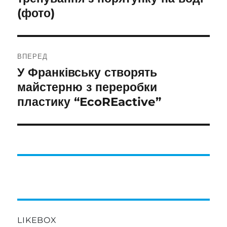
(фото)
ВПЕРЕД
У Франківську створять
Наступний
запис:
майстерню з переробки
пластику “EcoREactive”
LIKEBOX