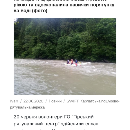
рікою та вдосконалила навички порятунку
на воді (фото)
Автор
Ivan
Оприлюднено
22.06.2020
Категорії
Новини
Позначки
SWIFT: Карпатська пошуково-
рятувальна мережа
20 червня волонтери ГО “Гірський
рятувальний центр” здійснили сплав