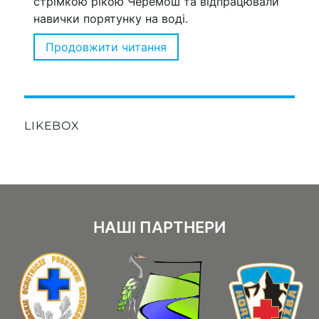
стрімкою рікою Черемош та відпрацювали
навички порятунку на воді.
Продовжити читання
“Команда ГРЦ здійснила сп
LIKEBOX
НАШІ ПАРТНЕРИ