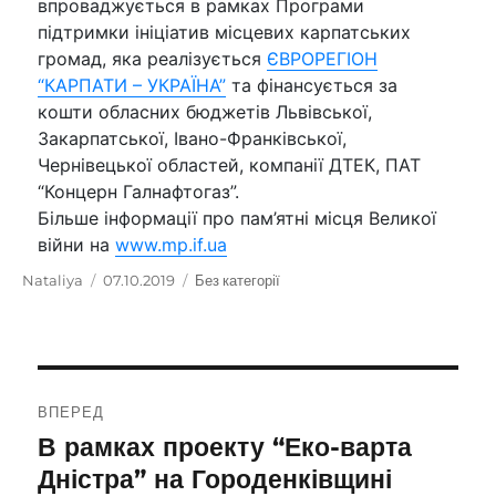
впроваджується в рамках Програми
підтримки ініціатив місцевих карпатських
громад, яка реалізується
ЄВРОРЕГІОН
“КАРПАТИ – УКРАЇНА”
та фінансується за
кошти обласних бюджетів Львівської,
Закарпатської, Івано-Франківської,
Чернівецької областей, компанії ДТЕК, ПАТ
“Концерн Галнафтогаз”.
Більше інформації про пам’ятні місця Великої
війни на
www.mp.if.ua
Автор
Nataliya
Оприлюднено
07.10.2019
Категорії
Без категорії
Навігація
ВПЕРЕД
записів
В рамках проекту “Еко-варта
Наступний
запис:
Дністра” на Городенківщині