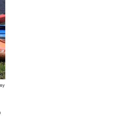
аву
я