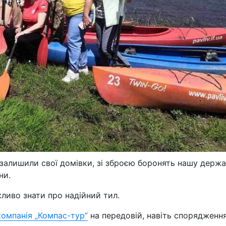
в залишили свої домівки, зі зброєю боронять нашу держ
ни.
ливо знати про надійний тил.
компанія „Компас-тур”
на передовій, навіть спорядженн