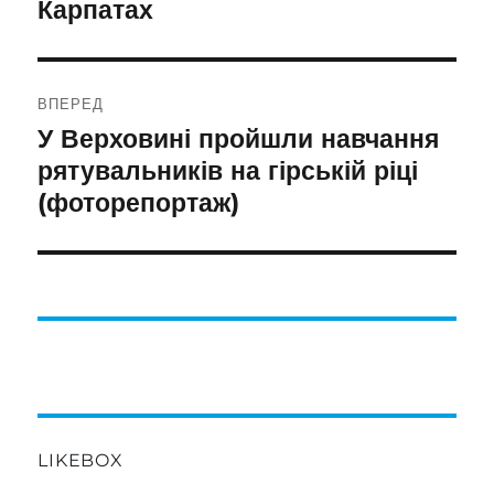
Карпатах
ВПЕРЕД
У Верховині пройшли навчання
Наступний
запис:
рятувальників на гірській ріці
(фоторепортаж)
LIKEBOX