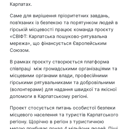
Карпатах.
Саме для вирішення пріоритетних завдань,
пов’язаних із безпекою та порятунком людей в
гірській місцевості працює команда проєкту
«СВІФТ: Карпатська пошуково-рятувальна
мережа», що фінансується Європейським
Союзом.
В рамках проєкту створюється платформа
співпраці між громадськими організаціями та
місцевими органами влади, професійними
гірськими рятувальниками та добровільними
(волонтерами) для надання швидкої та якісної
допомоги в Карпатському регіоні.
Проект стосується питань особистої безпеки
місцевого населення та туристів Карпатського
регіону. Щорічно в регіон з туристичною
метою прибуває понад 4 мільйони людей. Піші