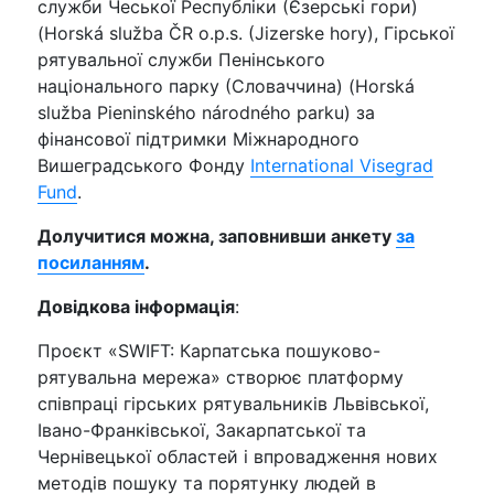
служби Чеської Республіки (Єзерські гори)
(Horská služba ČR o.p.s. (Jizerske hory), Гірської
рятувальної служби Пенінського
національного парку (Словаччина) (Horská
služba Pieninského národného parku) за
фінансової підтримки Міжнародного
Вишеградського Фонду
International Visegrad
Fund
.
Долучитися можна, заповнивши анкету
за
посиланням
.
Довідкова інформація
:
Проєкт «SWIFT: Карпатська пошуково-
рятувальна мережа» створює платформу
співпраці гірських рятувальників Львівської,
Івано-Франківської, Закарпатської та
Чернівецької областей і впровадження нових
методів пошуку та порятунку людей в