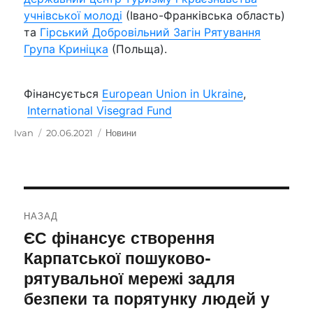
учнівської молоді
(Івано-Франківська область)
та
Гірський Добровільний Загін Рятування
Група Криніцка
(Польща).
Фінансується
European Union in Ukraine
,
International Visegrad Fund
Автор
Ivan
Оприлюднено
20.06.2021
Категорії
Новини
Навігація
НАЗАД
записів
ЄС фінансує створення
Попередній
запис:
Карпатської пошуково-
рятувальної мережі задля
безпеки та порятунку людей у