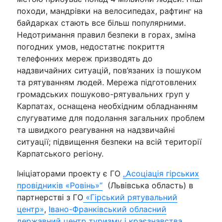
походи, мандрівки на велосипедах, рафтинг на
байдарках стають все більш популярними.
Недотримання правил безпеки в горах, зміна
погодних умов, недостатнє покриття
телефонних мереж призводять до
надзвичайних ситуацій, пов’язаних із пошуком
та рятуванням людей. Мережа підготовлених
громадських пошуково-рятувальних груп у
Карпатах, оснащена необхідним обладнанням
слугуватиме для подолання загальних проблем
та швидкого реагування на надзвичайні
ситуації; підвищення безпеки на всій території
Карпатського регіону.
Ініціаторами проекту є ГО
„Асоціація гірських
провідників «Ровінь»”
(Львівська область) в
партнерстві з ГО
«Гірський рятувальний
центр»
,
Івано-Франківський обласний
державний центр туризму і краєзнавства