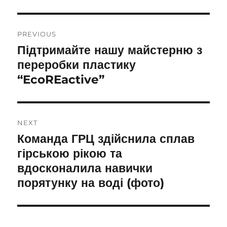
Post
PREVIOUS
navigation
Підтримайте нашу майстерню з
Previous
post:
переробки пластику
“EcoREactive”
NEXT
Команда ГРЦ здійснила сплав
Next
post:
гірською рікою та
вдосконалила навички
порятунку на воді (фото)