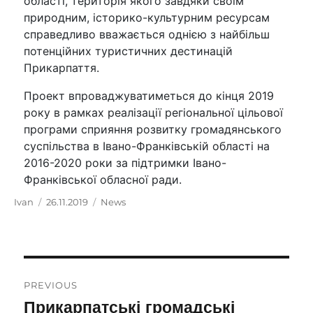
області, територія якого завдяки своїм
природним, історико-культурним ресурсам
справедливо вважається однією з найбільш
потенційних туристичних дестинацій
Прикарпаття.
Проект впроваджуватиметься до кінця 2019
року в рамках реалізації регіональної цільової
програми сприяння розвитку громадянського
суспільства в Івано-Франківській області на
2016-2020 роки за підтримки Івано-
Франківської обласної ради.
Author
Ivan
Posted
26.11.2019
Categories
News
on
Post
PREVIOUS
navigation
Прикарпатські громадські
Previous