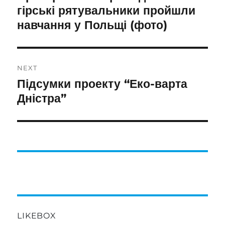
post:
гірські рятувальники пройшли
навчання у Польщі (фото)
NEXT
Підсумки проекту “Еко-варта
Next
post:
Дністра”
LIKEBOX