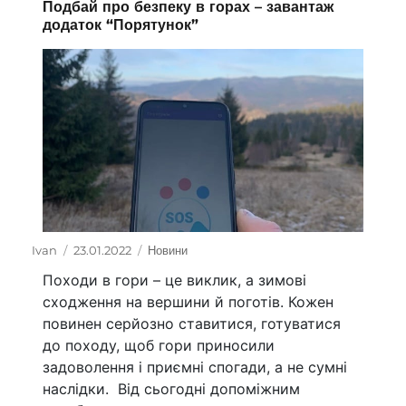
Подбай про безпеку в горах – завантаж
додаток “Порятунок”
Автор
Ivan
Оприлюднено
23.01.2022
Категорії
Новини
Походи в гори – це виклик, а зимові
сходження на вершини й поготів. Кожен
повинен серйозно ставитися, готуватися
до походу, щоб гори приносили
задоволення і приємні спогади, а не сумні
наслідки. Від сьогодні допоміжним