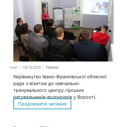
Автор
Ivan
Оприлюднено
06.12.2021
Категорії
Новини
Керівництво Івано-Франківської обласної
ради з візитом до навчально-
тренувального центру гірських
рятувальників-волонтерів у Ворохті.
Продовжити читання
“Керівництво Івано-Франкі