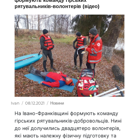
формують команду гірських
рятувальників-волонтерів (відео)
Автор
Ivan
Оприлюднено
08.12.2021
Категорії
Новини
На Івано-Франківщині формують команду
гірських рятувальників-добровольців. Нині
до неї долучились двадцятеро волонтерів,
які мають належну фізичну підготовку та