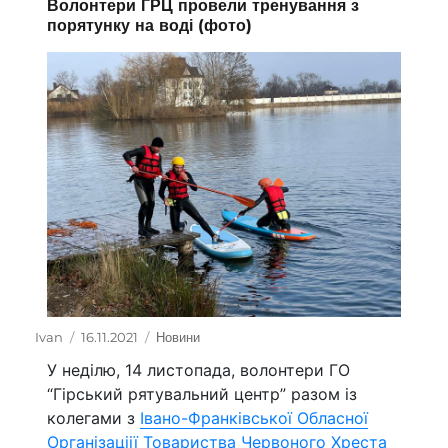
Волонтери ГРЦ провели тренування з
порятунку на воді (фото)
Автор
Ivan
Оприлюднено
16.11.2021
Категорії
Новини
У неділю, 14 листопада, волонтери ГО
“Гірський рятувальний центр” разом із
колегами з
Івано-Франківської Обласної
Організаціії Товариства Червоного Хреста