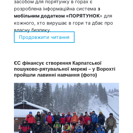
засобом для порятунку в горах є
розроблена інформаційна система
з
мобільним додатком «ПОРЯТУНОК
» для
кожного, хто вирушає в гори та дбає про
власну безпеку.
Продовжити читання
“Подбай про безпеку в гор
ЄС фінансує створення Карпатської
пошуково-рятувальної мережі – у Ворохті
пройшли лавинні навчання (фото)