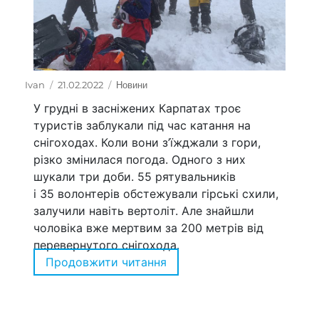
Автор
Ivan
Оприлюднено
21.02.2022
Категорії
Новини
У грудні в засніжених Карпатах троє
туристів заблукали під час катання на
снігоходах. Коли вони з’їжджали з гори,
різко змінилася погода. Одного з них
шукали три доби. 55 рятувальників
і 35 волонтерів обстежували гірські схили,
залучили навіть вертоліт. Але знайшли
чоловіка вже мертвим за 200 метрів від
перевернутого снігохода.
Продовжити читання
“Допомогу викличе «Порят