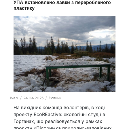
УПА встановлено лавки з переробленого
пластику
Автор
Ivan
Оприлюднено
24.04.2023
Категорії
Новини
На вихідних команда волонтерів, в ході
проекту EcoREactive: екологічні студії в
Горганах, що реалізовується у рамках
проєкту «Підтримка природно-заповідних