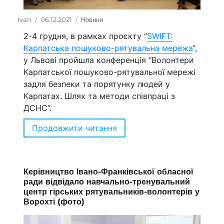
Автор
Ivan
Оприлюднено
06.12.2021
Категорії
Новини
2-4 грудня, в рамках проєкту “
SWIFT:
Карпатська пошуково-рятувальна мережа
“,
у Львові пройшла конференція “Волонтери
Карпатської пошуково-рятувальної мережі
задля безпеки та порятунку людей у
Карпатах. Шлях та методи співпраці з
ДСНС”.
Продовжити читання
“Відбулася конференція в
Керівництво Івано-Франківської обласної
ради відвідало навчально-тренувальний
центр гірських рятувальників-волонтерів у
Ворохті (фото)