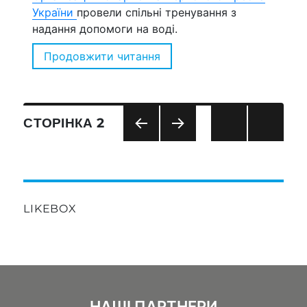
України
провели спільні тренування з
надання допомоги на воді.
Продовжити читання
“Волонтери ГРЦ провели тр
Навігація
СТОРІНКА
2
записів
ПОП
НАС
ЕРЕ
ТУП
ДНЯ
НА
СТО
СТО
РІНК
РІНК
LIKEBOX
А
А
НАШІ ПАРТНЕРИ