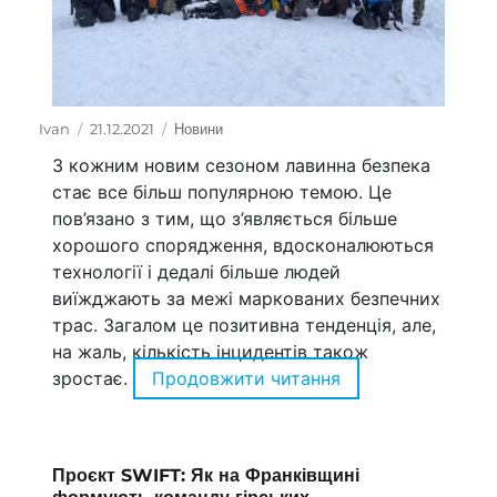
Автор
Ivan
Оприлюднено
21.12.2021
Категорії
Новини
З кожним новим сезоном лавинна безпека
стає все більш популярною темою. Це
пов’язано з тим, що з’являється більше
хорошого спорядження, вдосконалюються
технології і дедалі більше людей
виїжджають за межі маркованих безпечних
трас. Загалом це позитивна тенденція, але,
на жаль, кількість інцидентів також
зростає.
Продовжити читання
“ЄС фінансує ств
Проєкт SWIFT: Як на Франківщині