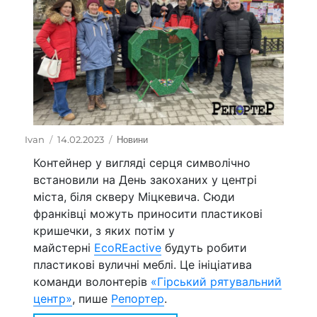
Автор
Ivan
Оприлюднено
14.02.2023
Категорії
Новини
Контейнер у вигляді серця символічно
встановили на День закоханих у центрі
міста, біля скверу Міцкевича. Сюди
франківці можуть приносити пластикові
кришечки, з яких потім у
майстерні
EcoREactive
будуть робити
пластикові вуличні меблі. Це ініціатива
команди волонтерів
«Гірський рятувальний
центр»
, пише
Репортер
.