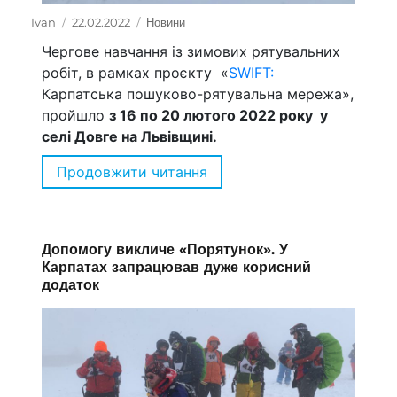
Автор
Ivan
Оприлюднено
22.02.2022
Категорії
Новини
Чергове навчання із зимових рятувальних
робіт, в рамках проєкту «
SWIFT:
Карпатська пошуково-рятувальна мережа»,
пройшло
з
16 по 20 лютого 2022 року у
селі Довге на Львівщині.
Продовжити читання
“ЄС фінансує створення Ка
Допомогу викличе «Порятунок». У
Карпатах запрацював дуже корисний
додаток